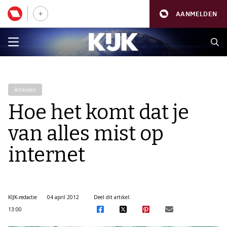
AANMELDEN
Artikelen
Hoe het komt dat je
van alles mist op
internet
KIJK-redactie
04 april 2012
Deel dit artikel:
13:00