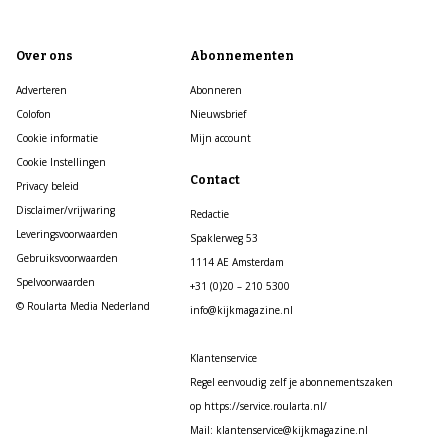
Over ons
Abonnementen
Adverteren
Abonneren
Colofon
Nieuwsbrief
Cookie informatie
Mijn account
Cookie Instellingen
Contact
Privacy beleid
Disclaimer/vrijwaring
Redactie
Leveringsvoorwaarden
Spaklerweg 53
Gebruiksvoorwaarden
1114 AE Amsterdam
Spelvoorwaarden
+31 (0)20 – 210 5300
© Roularta Media Nederland
info@kijkmagazine.nl
Klantenservice
Regel eenvoudig zelf je abonnementszaken
op https://service.roularta.nl/
Mail: klantenservice@kijkmagazine.nl