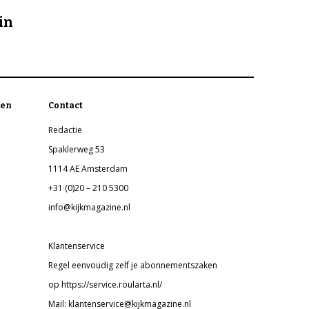
in
en
Contact
Redactie
Spaklerweg 53
1114 AE Amsterdam
+31 (0)20 – 210 5300
info@kijkmagazine.nl
Klantenservice
Regel eenvoudig zelf je abonnementszaken
op https://service.roularta.nl/
Mail: klantenservice@kijkmagazine.nl