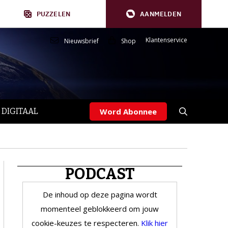
PUZZELEN
AANMELDEN
Klantenservice
Nieuwsbrief
Shop
 DIGITAAL
Word Abonnee
PODCAST
De inhoud op deze pagina wordt
momenteel geblokkeerd om jouw
cookie-keuzes te respecteren.
Klik hier