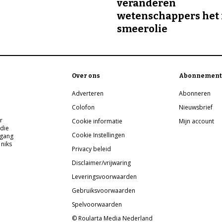
veranderen
wetenschappers het 
smeerolie
Over ons
Abonnement
Adverteren
Abonneren
Colofon
Nieuwsbrief
r
Cookie informatie
Mijn account
 die
Cookie Instellingen
pgang
 niks
Privacy beleid
Disclaimer/vrijwaring
Leveringsvoorwaarden
Gebruiksvoorwaarden
Spelvoorwaarden
© Roularta Media Nederland