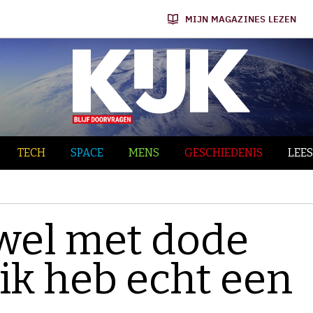
MIJN MAGAZINES LEZEN
TECH
SPACE
MENS
GESCHIEDENIS
LEES
 wel met dode
ik heb echt een