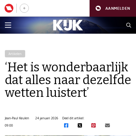
AANMELDEN
Artikelen
‘Het is wonderbaarlijk
dat alles naar dezelfde
wetten luistert’
Jean-Paul Keulen
24 januari 2026
Deel dit artikel:
09:00