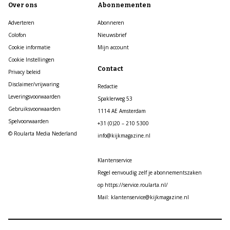
Over ons
Abonnementen
Adverteren
Abonneren
Colofon
Nieuwsbrief
Cookie informatie
Mijn account
Cookie Instellingen
Contact
Privacy beleid
Disclaimer/vrijwaring
Redactie
Leveringsvoorwaarden
Spaklerweg 53
Gebruiksvoorwaarden
1114 AE Amsterdam
Spelvoorwaarden
+31 (0)20 – 210 5300
© Roularta Media Nederland
info@kijkmagazine.nl
Klantenservice
Regel eenvoudig zelf je abonnementszaken
op https://service.roularta.nl/
Mail: klantenservice@kijkmagazine.nl