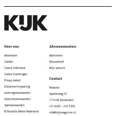
Over ons
Abonnementen
Adverteren
Abonneren
Colofon
Nieuwsbrief
Cookie informatie
Mijn account
Cookie Instellingen
Contact
Privacy beleid
Disclaimer/vrijwaring
Redactie
Leveringsvoorwaarden
Spaklerweg 53
Gebruiksvoorwaarden
1114 AE Amsterdam
Spelvoorwaarden
+31 (0)20 – 210 5300
© Roularta Media Nederland
info@kijkmagazine.nl