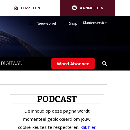
PUZZELEN
AANMELDEN
Klantenservice
Nieuwsbrief
Shop
 DIGITAAL
Word Abonnee
PODCAST
De inhoud op deze pagina wordt
momenteel geblokkeerd om jouw
cookie-keuzes te respecteren.
Klik hier