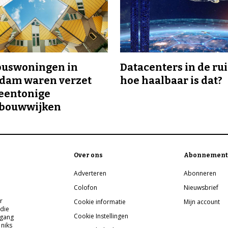
buswoningen in
Datacenters in de ru
rdam waren verzet
hoe haalbaar is dat?
eentonige
bouwwijken
Over ons
Abonnement
Adverteren
Abonneren
Colofon
Nieuwsbrief
r
Cookie informatie
Mijn account
 die
Cookie Instellingen
pgang
 niks