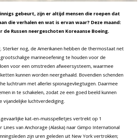
nnigs gebeurt, zijn er altijd mensen die roepen dat
an die verhalen en wat is ervan waar? Deze maand:
r de Russen neergeschoten Koreaanse Boeing.
ng. Sterker nog, de Amerikanen hebben de thermostaat net
 grootschalige marineoefening te houden voor de
te doen voor een omstreden afweersysteem, waarmee
e raketten kunnen worden neergehaald. Bovendien schenden
he luchtruim met allerlei spionagevliegtuigen. Daarmee
emen in te schakelen, zodat ze een goed beeld kunnen
 vijandelijke luchtverdediging.
sgevaarlijke kat-en-muisspelletjes vertrekt op 1
Lines van Anchorage (Alaska) naar Gimpo International
nningsleden zijn uren geleden uit New York vertrokken;