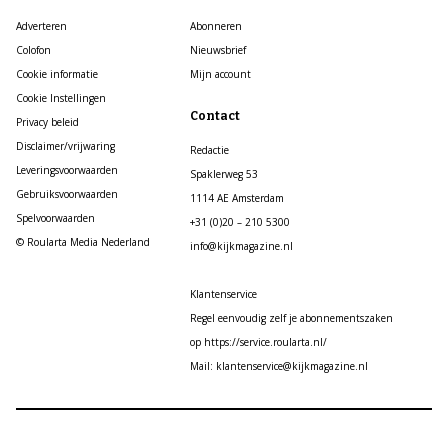
Adverteren
Abonneren
Colofon
Nieuwsbrief
Cookie informatie
Mijn account
Cookie Instellingen
Contact
Privacy beleid
Disclaimer/vrijwaring
Redactie
Leveringsvoorwaarden
Spaklerweg 53
Gebruiksvoorwaarden
1114 AE Amsterdam
Spelvoorwaarden
+31 (0)20 – 210 5300
© Roularta Media Nederland
info@kijkmagazine.nl
Klantenservice
Regel eenvoudig zelf je abonnementszaken
op https://service.roularta.nl/
Mail: klantenservice@kijkmagazine.nl