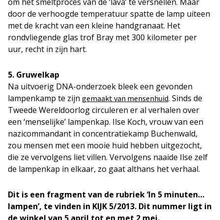
om het smeltproces van de ‘lava’ te versnellen. Maar
door de verhoogde temperatuur spatte de lamp uiteen
met de kracht van een kleine handgranaat. Het
rondvliegende glas trof Bray met 300 kilometer per
uur, recht in zijn hart.
5. Gruwelkap
Na uitvoerig DNA-onderzoek bleek een gevonden
lampenkamp te zijn
. Sinds de
gemaakt van mensenhuid
Tweede Wereldoorlog circuleren er al verhalen over
een ‘menselijke’ lampenkap. Ilse Koch, vrouw van een
nazicommandant in concentratiekamp Buchenwald,
zou mensen met een mooie huid hebben uitgezocht,
die ze vervolgens liet villen. Vervolgens naaide Ilse zelf
de lampenkap in elkaar, zo gaat althans het verhaal.
Dit is een fragment van de rubriek ‘In 5 minuten…
lampen’, te vinden in KIJK 5/2013. Dit nummer ligt in
de winkel van 5 april tot en met 2 mei.