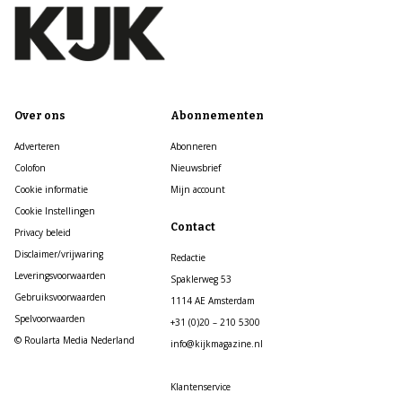
Over ons
Abonnementen
Adverteren
Abonneren
Colofon
Nieuwsbrief
Cookie informatie
Mijn account
Cookie Instellingen
Contact
Privacy beleid
Disclaimer/vrijwaring
Redactie
Leveringsvoorwaarden
Spaklerweg 53
Gebruiksvoorwaarden
1114 AE Amsterdam
Spelvoorwaarden
+31 (0)20 – 210 5300
© Roularta Media Nederland
info@kijkmagazine.nl
Klantenservice