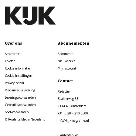
Over ons
Abonnementen
Adverteren
Abonneren
Colofon
Nieuwsbrief
Cookie informatie
Mijn account
Cookie Instellingen
Contact
Privacy beleid
Disclaimer/vrijwaring
Redactie
Leveringsvoorwaarden
Spaklerweg 53
Gebruiksvoorwaarden
1114 AE Amsterdam
Spelvoorwaarden
+31 (0)20 – 210 5300
© Roularta Media Nederland
info@kijkmagazine.nl
Klantenservice