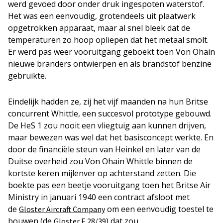
werd gevoed door onder druk ingespoten waterstof.
Het was een eenvoudig, grotendeels uit plaatwerk
opgetrokken apparaat, maar al snel bleek dat de
temperaturen zo hoop opliepen dat het metaal smolt.
Er werd pas weer vooruitgang geboekt toen Von Ohain
nieuwe branders ontwierpen en als brandstof benzine
gebruikte.
Eindelijk hadden ze, zij het vijf maanden na hun Britse
concurrent Whittle, een succesvol prototype gebouwd.
De HeS 1 zou nooit een vliegtuig ​​aan kunnen drijven,
maar bewezen was wel dat het basisconcept werkte. En
door de financiële steun van Heinkel en later van de
Duitse overheid zou Von Ohain Whittle binnen de
kortste keren mijlenver op achterstand zetten. Die
boekte pas een beetje vooruitgang toen het Britse Air
Ministry in januari 1940 een contract afsloot met
de
om een eenvoudig toestel te
Gloster Aircraft Company
bouwen (de
) dat zou
Gloster E.28/39