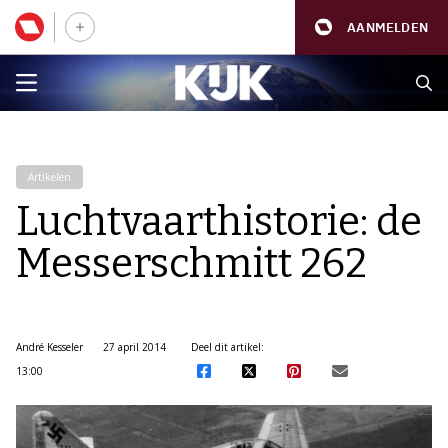
AANMELDEN
Artikelen
Luchtvaarthistorie: de
Messerschmitt 262
André Kesseler
27 april 2014
Deel dit artikel:
13:00