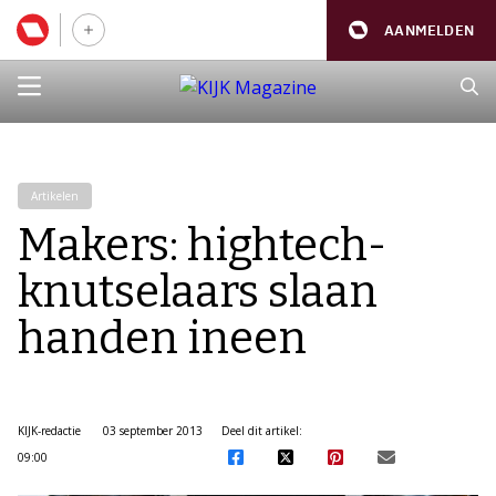
AANMELDEN
Artikelen
Makers: hightech-
knutselaars slaan
handen ineen
KIJK-redactie
03 september 2013
Deel dit artikel:
09:00