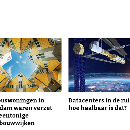
buswoningen in
Datacenters in de ru
rdam waren verzet
hoe haalbaar is dat?
eentonige
bouwwijken