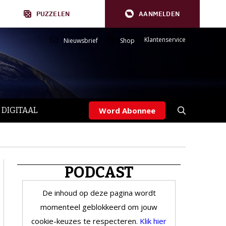
PUZZELEN
AANMELDEN
Klantenservice
Nieuwsbrief
Shop
 DIGITAAL
Word Abonnee
PODCAST
De inhoud op deze pagina wordt
momenteel geblokkeerd om jouw
cookie-keuzes te respecteren.
Klik hier