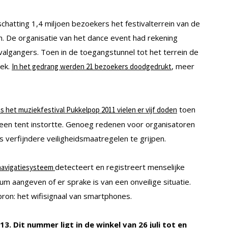
hatting 1,4 miljoen bezoekers het festivalterrein van de
. De organisatie van het dance event had rekening
lgangers. Toen in de toegangstunnel tot het terrein de
iek.
, meer
In het gedrang werden 21 bezoekers doodgedrukt
toen
s het muziekfestival Pukkelpop 2011 vielen er vijf doden
een tent instortte. Genoeg redenen voor organisatoren
verfijndere veiligheidsmaatregelen te grijpen.
detecteert en registreert menselijke
navigatiesysteem
 aangeven of er sprake is van een onveilige situatie.
on: het wifisignaal van smartphones.
013. Dit nummer ligt in de winkel van 26 juli tot en