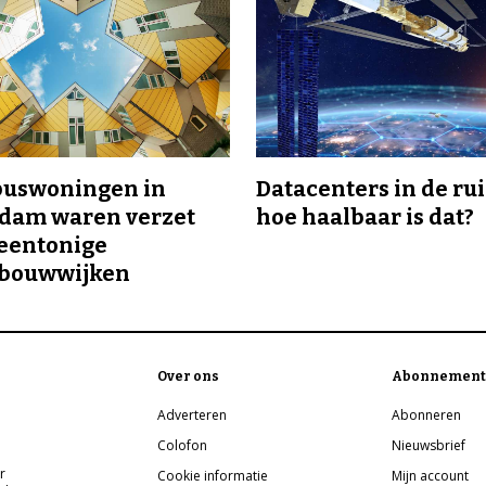
buswoningen in
Datacenters in de ru
rdam waren verzet
hoe haalbaar is dat?
eentonige
bouwwijken
Over ons
Abonnement
Adverteren
Abonneren
Colofon
Nieuwsbrief
r
Cookie informatie
Mijn account