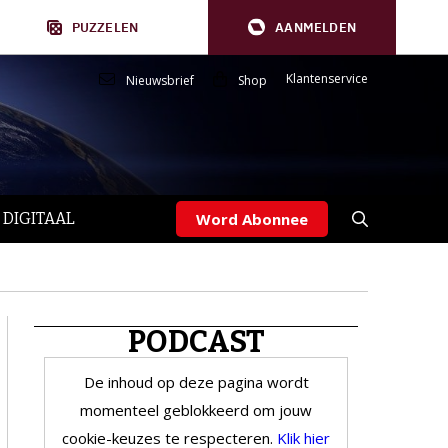
PUZZELEN
AANMELDEN
Klantenservice
Nieuwsbrief
Shop
 DIGITAAL
Word Abonnee
PODCAST
De inhoud op deze pagina wordt
momenteel geblokkeerd om jouw
cookie-keuzes te respecteren.
Klik hier