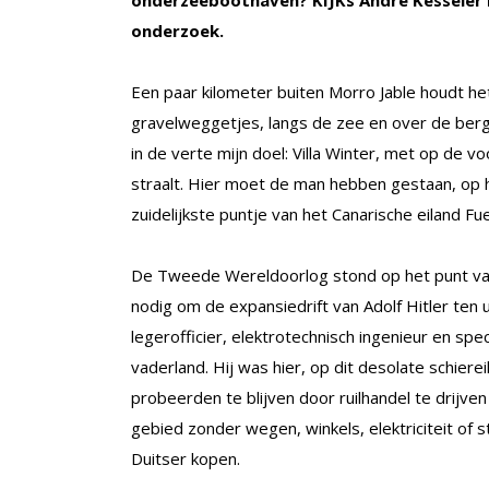
onderzeeboothaven? KIJKs André Kesseler r
onderzoek.
Een paar kilometer buiten Morro Jable houdt het 
gravelweggetjes, langs de zee en over de bergru
in de verte mijn doel: Villa Winter, met op de
straalt. Hier moet de man hebben gestaan, op h
zuidelijkste puntje van het Canarische eiland Fu
De Tweede Wereldoorlog stond op het punt van
nodig om de expansiedrift van Adolf Hitler ten
legerofficier, elektrotechnisch ingenieur en speci
vaderland. Hij was hier, op dit desolate schier
probeerden te blijven door ruilhandel te drijve
gebied zonder wegen, winkels, elektriciteit of
Duitser kopen.