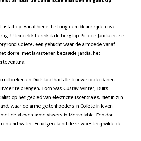
eist af naar de Canarische eilanden en gaat op
asfalt op. Vanaf hier is het nog een dik uur rijden over
g. Uiteindelijk bereik ik de bergtop Pico de Jandía en zie
 voorgrond Cofete, een gehucht waar de armoede vanaf
et dorre, met lavastenen bezaaide Jandía, het
erteventura.
 uitbreken en Duitsland had alle trouwe onderdanen
 uitvoer te brengen. Toch was Gustav Winter, Duits
alist op het gebied van elektriciteitscentrales, niet in zijn
eiland, waar de arme geitenhoeders in Cofete in leven
n met de al even arme vissers in Morro Jable. Een dor
 stromend water. En uitgerekend deze woestenij wilde de