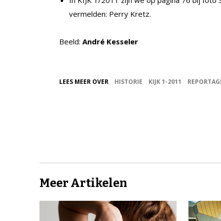
In KIJK 1/2011 zijn we op pagina 76 bij foto
vermelden: Perry Kretz.
Beeld:
André Kesseler
LEES MEER OVER
HISTORIE
KIJK 1-2011
REPORTAG
Meer Artikelen