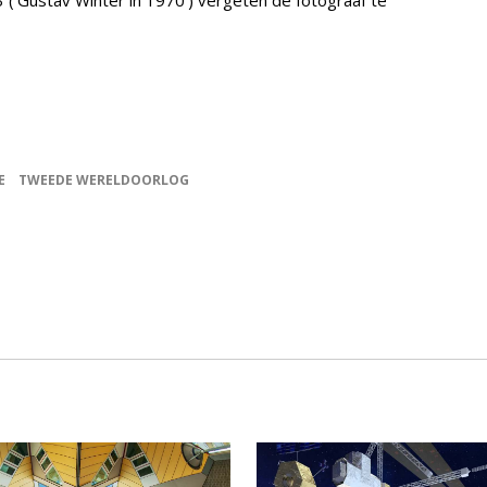
 3 (‘Gustav Winter in 1970’) vergeten de fotograaf te
E
TWEEDE WERELDOORLOG