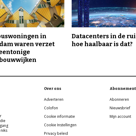
buswoningen in
Datacenters in de ru
rdam waren verzet
hoe haalbaar is dat?
eentonige
bouwwijken
Over ons
Abonnement
Adverteren
Abonneren
Colofon
Nieuwsbrief
r
Cookie informatie
Mijn account
 die
Cookie Instellingen
pgang
 niks
Privacy beleid