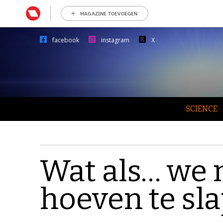
MAGAZINE TOEVOEGEN
facebook
instagram
X
SCIENCE
Wat als… we 
hoeven te sl