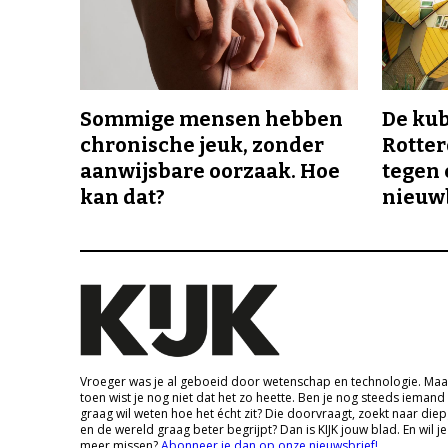
Sommige mensen hebben
De ku
chronische jeuk, zonder
Rotte
aanwijsbare oorzaak. Hoe
tegen 
kan dat?
nieuw
Vroeger was je al geboeid door wetenschap en technologie. Maa
toen wist je nog niet dat het zo heette. Ben je nog steeds iemand
graag wil weten hoe het écht zit? Die doorvraagt, zoekt naar die
en de wereld graag beter begrijpt? Dan is KIJK jouw blad. En wil je
meer missen?
Abonneer je dan op onze nieuwsbrief!