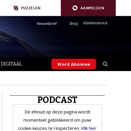
PUZZELEN
AANMELDEN
Klantenservice
Nieuwsbrief
Shop
 DIGITAAL
Word Abonnee
PODCAST
De inhoud op deze pagina wordt
momenteel geblokkeerd om jouw
cookie-keuzes te respecteren.
Klik hier