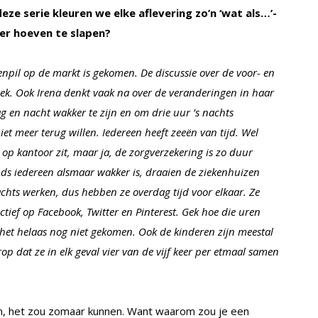
deze serie kleuren we elke aflevering zo’n ‘wat als…’-
eer hoeven te slapen?
enpil op de markt is gekomen. De discussie over de voor- en
ek. Ook Irena denkt vaak na over de veranderingen in haar
g en nacht wakker te zijn en om drie uur ’s nachts
 meer terug willen. Iedereen heeft zeeën van tijd. Wel
p kantoor zit, maar ja, de zorgverzekering is zo duur
ds iedereen alsmaar wakker is, draaien de ziekenhuizen
achts werken, dus hebben ze overdag tijd voor elkaar. Ze
 actief op Facebook, Twitter en Pinterest. Gek hoe die uren
 het helaas nog niet gekomen. Ook de kinderen zijn meestal
p dat ze in elk geval vier van de vijf keer per etmaal samen
en, het zou zomaar kunnen. Want waarom zou je een