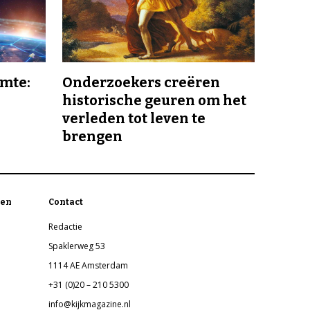
imte:
Onderzoekers creëren
historische geuren om het
verleden tot leven te
brengen
en
Contact
Redactie
Spaklerweg 53
1114 AE Amsterdam
+31 (0)20 – 210 5300
info@kijkmagazine.nl