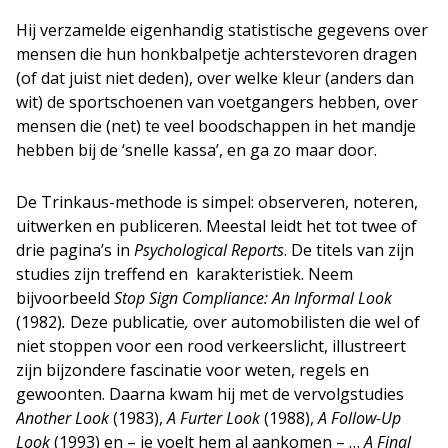
Hij verzamelde eigenhandig statistische gegevens over
mensen die hun honkbalpetje achterstevoren dragen
(of dat juist niet deden), over welke kleur (anders dan
wit) de sportschoenen van voetgangers hebben, over
mensen die (net) te veel boodschappen in het mandje
hebben bij de ‘snelle kassa’, en ga zo maar door.
De Trinkaus-methode is simpel: observeren, noteren,
uitwerken en publiceren. Meestal leidt het tot twee of
drie pagina’s in
Psychological Reports
. De titels van zijn
studies zijn treffend en karakteristiek. Neem
bijvoorbeeld
Stop Sign Compliance: An Informal Look
(1982)
.
Deze publicatie
,
over automobilisten die wel of
niet stoppen voor een rood verkeerslicht, illustreert
zijn bijzondere fascinatie voor weten, regels en
gewoonten. Daarna kwam hij met de vervolgstudies
Another Look
(1983),
A Furter Look
(1988),
A Follow-Up
Look
(1993) en – je voelt hem al aankomen – …
A Final