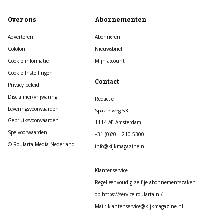
Over ons
Abonnementen
Adverteren
Abonneren
Colofon
Nieuwsbrief
Cookie informatie
Mijn account
Cookie Instellingen
Contact
Privacy beleid
Disclaimer/vrijwaring
Redactie
Leveringsvoorwaarden
Spaklerweg 53
Gebruiksvoorwaarden
1114 AE Amsterdam
Spelvoorwaarden
+31 (0)20 – 210 5300
© Roularta Media Nederland
info@kijkmagazine.nl
Klantenservice
Regel eenvoudig zelf je abonnementszaken
op https://service.roularta.nl/
Mail: klantenservice@kijkmagazine.nl