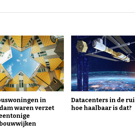
buswoningen in
Datacenters in de ru
rdam waren verzet
hoe haalbaar is dat?
eentonige
bouwwijken