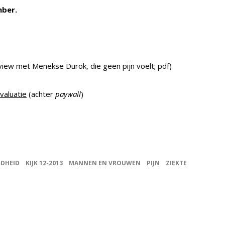
mber.
view met Menekse Durok, die geen pijn voelt; pdf)
valuatie
(achter
paywall
)
DHEID
KIJK 12-2013
MANNEN EN VROUWEN
PIJN
ZIEKTE