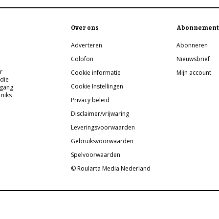
Over ons
Abonnement
Adverteren
Abonneren
Colofon
Nieuwsbrief
r
Cookie informatie
Mijn account
 die
Cookie Instellingen
pgang
 niks
Privacy beleid
Disclaimer/vrijwaring
Leveringsvoorwaarden
Gebruiksvoorwaarden
Spelvoorwaarden
© Roularta Media Nederland