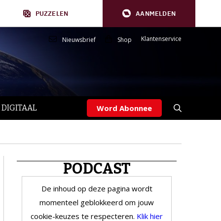
PUZZELEN
AANMELDEN
Klantenservice
Nieuwsbrief
Shop
 DIGITAAL
Word Abonnee
PODCAST
De inhoud op deze pagina wordt
momenteel geblokkeerd om jouw
cookie-keuzes te respecteren.
Klik hier