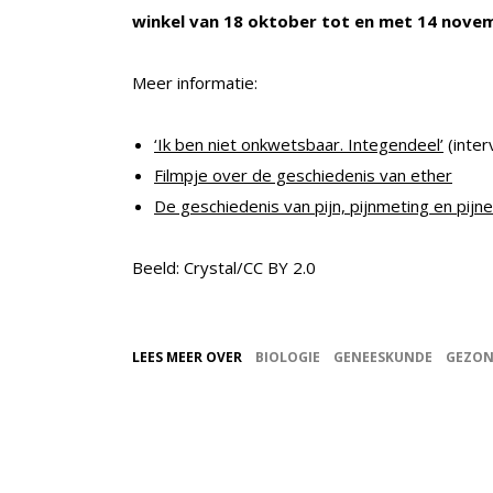
winkel van 18 oktober tot en met 14 nove
Meer informatie:
‘Ik ben niet onkwetsbaar. Integendeel’
(inter
Filmpje over de geschiedenis van ether
De geschiedenis van pijn, pijnmeting en pijne
Beeld: Crystal/CC BY 2.0
LEES MEER OVER
BIOLOGIE
GENEESKUNDE
GEZON