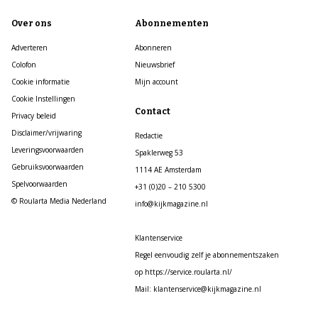
Over ons
Abonnementen
Adverteren
Abonneren
Colofon
Nieuwsbrief
Cookie informatie
Mijn account
Cookie Instellingen
Contact
Privacy beleid
Disclaimer/vrijwaring
Redactie
Leveringsvoorwaarden
Spaklerweg 53
Gebruiksvoorwaarden
1114 AE Amsterdam
Spelvoorwaarden
+31 (0)20 – 210 5300
© Roularta Media Nederland
info@kijkmagazine.nl
Klantenservice
Regel eenvoudig zelf je abonnementszaken
op https://service.roularta.nl/
Mail: klantenservice@kijkmagazine.nl