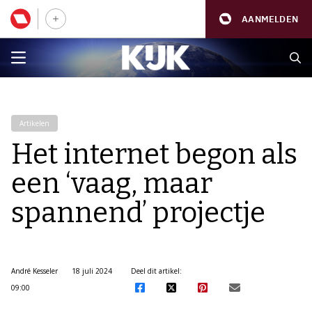
AANMELDEN
Artikelen
Het internet begon als
een ‘vaag, maar
spannend’ projectje
André Kesseler
18 juli 2024
Deel dit artikel:
09:00