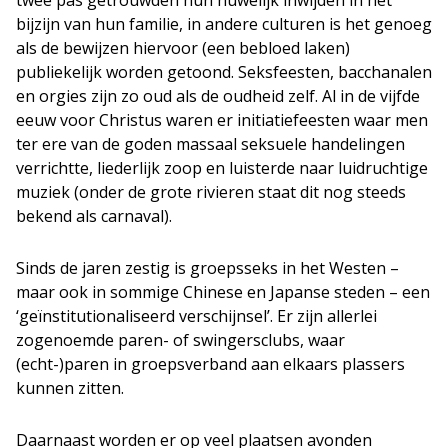
twee pas getrouwden hun huwelijk inwijden in het
bijzijn van hun familie, in andere culturen is het genoeg
als de bewijzen hiervoor (een bebloed laken)
publiekelijk worden getoond. Seksfeesten, bacchanalen
en orgies zijn zo oud als de oudheid zelf. Al in de vijfde
eeuw voor Christus waren er initiatiefeesten waar men
ter ere van de goden massaal seksuele handelingen
verrichtte, liederlijk zoop en luisterde naar luidruchtige
muziek (onder de grote rivieren staat dit nog steeds
bekend als carnaval).
Sinds de jaren zestig is groepsseks in het Westen –
maar ook in sommige Chinese en Japanse steden – een
‘geïnstitutionaliseerd verschijnsel’. Er zijn allerlei
zogenoemde paren- of swingersclubs, waar
(echt-)paren in groepsverband aan elkaars plassers
kunnen zitten.
Daarnaast worden er op veel plaatsen avonden