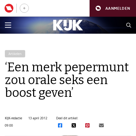
AANMELDEN
Artikelen
‘Een merk pepermunt
zou orale seks een
boost geven’
KIJK-redactie
13 april 2012
Deel dit artikel:
09:00