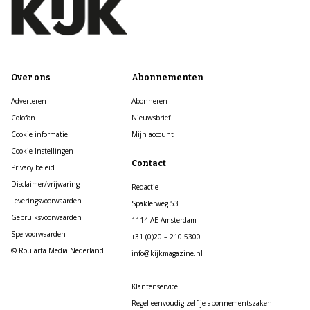
Over ons
Abonnementen
Adverteren
Abonneren
Colofon
Nieuwsbrief
Cookie informatie
Mijn account
Cookie Instellingen
Contact
Privacy beleid
Disclaimer/vrijwaring
Redactie
Leveringsvoorwaarden
Spaklerweg 53
Gebruiksvoorwaarden
1114 AE Amsterdam
Spelvoorwaarden
+31 (0)20 – 210 5300
© Roularta Media Nederland
info@kijkmagazine.nl
Klantenservice
Regel eenvoudig zelf je abonnementszaken