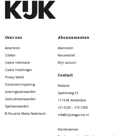
Over ons
Abonnementen
Adverteren
Abonneren
Colofon
Nieuwsbrief
Cookie informatie
Mijn account
Cookie Instellingen
Contact
Privacy beleid
Disclaimer/vrijwaring
Redactie
Leveringsvoorwaarden
Spaklerweg 53
Gebruiksvoorwaarden
1114 AE Amsterdam
Spelvoorwaarden
+31 (0)20 – 210 5300
© Roularta Media Nederland
info@kijkmagazine.nl
Klantenservice