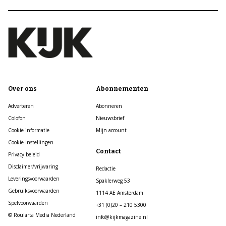
Over ons
Abonnementen
Adverteren
Abonneren
Colofon
Nieuwsbrief
Cookie informatie
Mijn account
Cookie Instellingen
Contact
Privacy beleid
Disclaimer/vrijwaring
Redactie
Leveringsvoorwaarden
Spaklerweg 53
Gebruiksvoorwaarden
1114 AE Amsterdam
Spelvoorwaarden
+31 (0)20 – 210 5300
© Roularta Media Nederland
info@kijkmagazine.nl