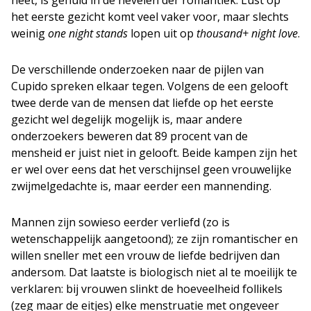
heet, is gehuld in de nevelen der romantiek. Lust op
het eerste gezicht komt veel vaker voor, maar slechts
weinig
one night stands
lopen uit op
thousand+ night love
.
De verschillende onderzoeken naar de pijlen van
Cupido spreken elkaar tegen. Volgens de een gelooft
twee derde van de mensen dat liefde op het eerste
gezicht wel degelijk mogelijk is, maar andere
onderzoekers beweren dat 89 procent van de
mensheid er juist niet in gelooft. Beide kampen zijn het
er wel over eens dat het verschijnsel geen vrouwelijke
zwijmelgedachte is, maar eerder een mannending.
Mannen zijn sowieso eerder verliefd (zo is
wetenschappelijk aangetoond); ze zijn romantischer en
willen sneller met een vrouw de liefde bedrijven dan
andersom. Dat laatste is biologisch niet al te moeilijk te
verklaren: bij vrouwen slinkt de hoeveelheid follikels
(zeg maar de eitjes) elke menstruatie met ongeveer