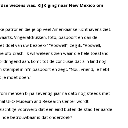
ardse wezens was. KIJK ging naar New Mexico om
ke patronen die je op veel Amerikaanse luchthavens ziet.
waarts. Vingerafdrukken, foto, paspoort en dan de
et doel van uw bezoek?” “Roswell”, zeg ik. “Roswell,
e ufo-crash. Ik wil weleens zien waar die hele toestand
rdringend aan, komt tot de conclusie dat zijn land nog
 stempel in m’n paspoort en zegt. “Nou, vriend, je hebt
 je moet doen.”
arom mensen bijna zeventig jaar na dato nog steeds met
ational UFO Museum and Research Center wordt
achtige voorwerp dat een eind buiten de stad ter aarde
n hoe betrouwbaar is dat onderzoek?