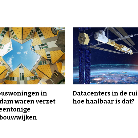
buswoningen in
Datacenters in de ru
rdam waren verzet
hoe haalbaar is dat?
eentonige
bouwwijken