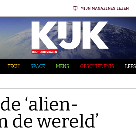
MIJN MAGAZINES LEZEN
TECH
SPACE
MENS
GESCHIEDENIS
LEES
de ‘alien-
n de wereld’