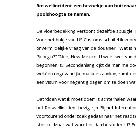
Roswellincident een bezoekje van buitena
poolshoogte te nemen.
De vloerbedekking vertoont dezelfde spuuglelij
Voor het hokje van US Customs schuifel ik voor
onvermijdelijke vraag van de douanier: “Wat is h
Georgia?” “Nee, New Mexico. U weet wel, van di
begonnen is.” Secondenlang kijkt de man me doo
wel één ongevaarlijke mafkees aankan, ramt een
een visum voor negentig dagen om te doen wat
Dat ‘doen wat ik moet doen’ is achterhalen wa
het Roswellincident bezig zijn. Bij het Intern
voortdurend onderzoek gedaan naar het raadsel
stortte. Maar wat wordt er dan bestudeerd? E