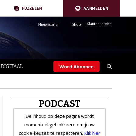
PUZZELEN
AANMELDEN
Klantenservice
Nieuwsbrief
Shop
 DIGITAAL
Word Abonnee
PODCAST
De inhoud op deze pagina wordt
momenteel geblokkeerd om jouw
cookie-keuzes te respecteren.
Klik hier