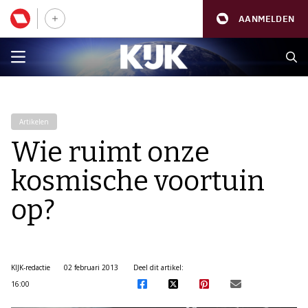
AANMELDEN
Artikelen
Wie ruimt onze
kosmische voortuin
op?
KIJK-redactie
02 februari 2013
Deel dit artikel:
16:00