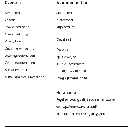
Over ons
Abonnementen
Adverteren
Abonneren
Colofon
Nieuwsbrief
Cookie informatie
Mijn account
Cookie Instellingen
Contact
Privacy beleid
Disclaimer/vrijwaring
Redactie
Leveringsvoorwaarden
Spaklerweg 53
Gebruiksvoorwaarden
1114 AE Amsterdam
Spelvoorwaarden
+31 (0)20 – 210 5300
© Roularta Media Nederland
info@kijkmagazine.nl
Klantenservice
Regel eenvoudig zelf je abonnementszaken
op https://service.roularta.nl/
Mail: klantenservice@kijkmagazine.nl