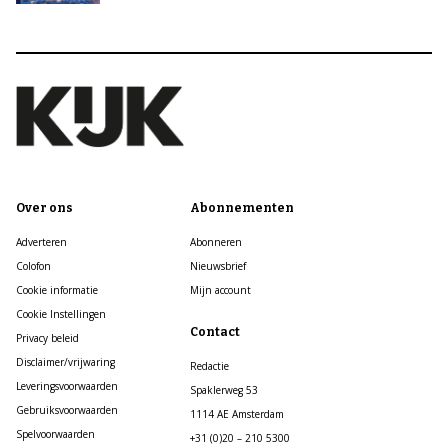
Over ons
Abonnementen
Adverteren
Abonneren
Colofon
Nieuwsbrief
Cookie informatie
Mijn account
Cookie Instellingen
Contact
Privacy beleid
Disclaimer/vrijwaring
Redactie
Leveringsvoorwaarden
Spaklerweg 53
Gebruiksvoorwaarden
1114 AE Amsterdam
Spelvoorwaarden
+31 (0)20 – 210 5300