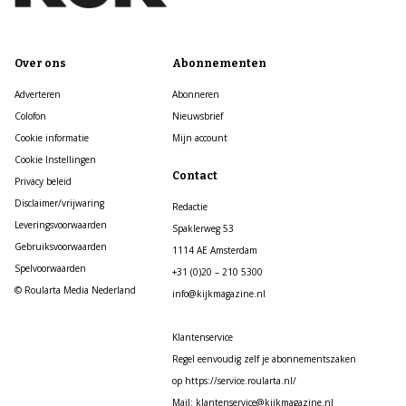
Over ons
Abonnementen
Adverteren
Abonneren
Colofon
Nieuwsbrief
Cookie informatie
Mijn account
Cookie Instellingen
Contact
Privacy beleid
Disclaimer/vrijwaring
Redactie
Leveringsvoorwaarden
Spaklerweg 53
Gebruiksvoorwaarden
1114 AE Amsterdam
Spelvoorwaarden
+31 (0)20 – 210 5300
© Roularta Media Nederland
info@kijkmagazine.nl
Klantenservice
Regel eenvoudig zelf je abonnementszaken
op https://service.roularta.nl/
Mail: klantenservice@kijkmagazine.nl