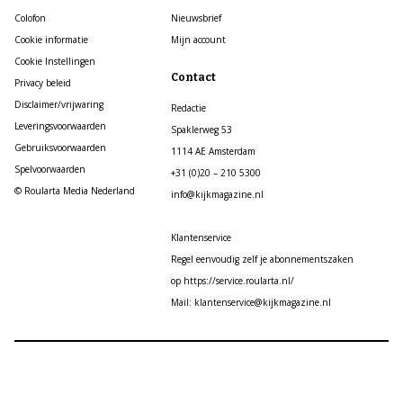
Colofon
Nieuwsbrief
Cookie informatie
Mijn account
Cookie Instellingen
Contact
Privacy beleid
Disclaimer/vrijwaring
Redactie
Leveringsvoorwaarden
Spaklerweg 53
Gebruiksvoorwaarden
1114 AE Amsterdam
Spelvoorwaarden
+31 (0)20 – 210 5300
© Roularta Media Nederland
info@kijkmagazine.nl
Klantenservice
Regel eenvoudig zelf je abonnementszaken
op https://service.roularta.nl/
Mail: klantenservice@kijkmagazine.nl