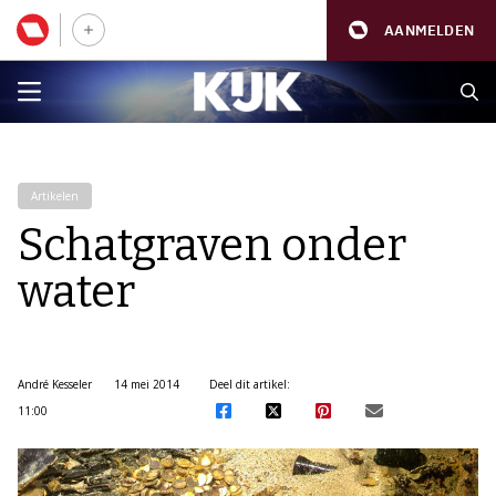
AANMELDEN
Artikelen
Schatgraven onder
water
André Kesseler
14 mei 2014
Deel dit artikel:
11:00