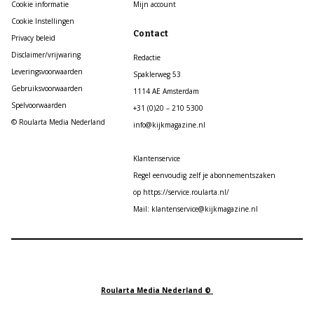
Cookie informatie
Mijn account
Cookie Instellingen
Contact
Privacy beleid
Disclaimer/vrijwaring
Redactie
Leveringsvoorwaarden
Spaklerweg 53
Gebruiksvoorwaarden
1114 AE Amsterdam
Spelvoorwaarden
+31 (0)20 – 210 5300
© Roularta Media Nederland
info@kijkmagazine.nl
Klantenservice
Regel eenvoudig zelf je abonnementszaken
op https://service.roularta.nl/
Mail: klantenservice@kijkmagazine.nl
Roularta Media Nederland ©