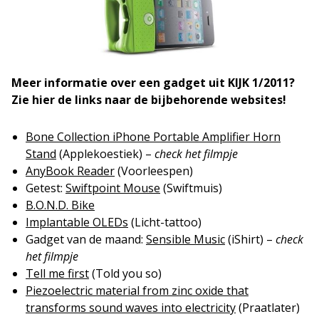
Meer informatie over een gadget uit KIJK 1/2011?
Zie hier de links naar de bijbehorende websites!
Bone Collection iPhone Portable Amplifier Horn
Stand
(Applekoestiek) –
check het filmpje
AnyBook Reader
(Voorleespen)
Getest:
Swiftpoint Mouse
(Swiftmuis)
B.O.N.D. Bike
Implantable OLEDs
(Licht-tattoo)
Gadget van de maand:
Sensible Music
(iShirt) –
check
het filmpje
Tell me first
(Told you so)
Piezoelectric material from zinc oxide that
transforms sound waves into electricity
(Praatlater)