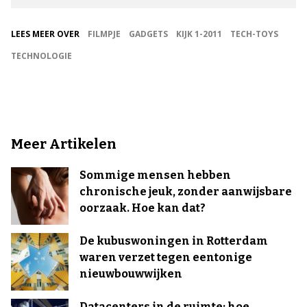
LEES MEER OVER
FILMPJE
GADGETS
KIJK 1-2011
TECH-TOYS
TECHNOLOGIE
Meer Artikelen
Sommige mensen hebben
chronische jeuk, zonder aanwijsbare
oorzaak. Hoe kan dat?
De kubuswoningen in Rotterdam
waren verzet tegen eentonige
nieuwbouwwijken
Datacenters in de ruimte: hoe