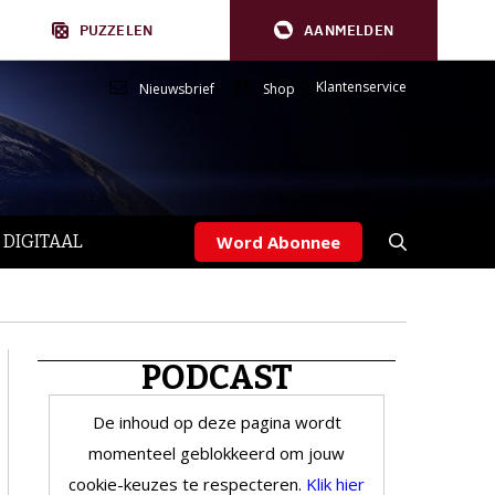
PUZZELEN
AANMELDEN
Klantenservice
Nieuwsbrief
Shop
 DIGITAAL
Word Abonnee
PODCAST
De inhoud op deze pagina wordt
momenteel geblokkeerd om jouw
cookie-keuzes te respecteren.
Klik hier