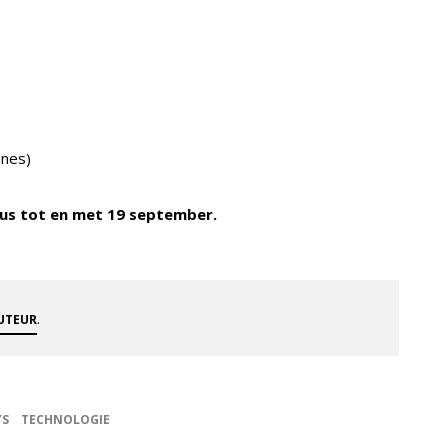
nes)
stus tot en met 19 september.
.
AUTEUR
YS
TECHNOLOGIE