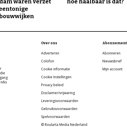
rdam waren verzet
hoe haalbaar is dat?
eentonige
bouwwijken
Over ons
Abonnement
Adverteren
Abonneren
Colofon
Nieuwsbrief
r
Cookie informatie
Mijn account
 die
Cookie Instellingen
pgang
 niks
Privacy beleid
Disclaimer/vrijwaring
Leveringsvoorwaarden
Gebruiksvoorwaarden
Spelvoorwaarden
© Roularta Media Nederland