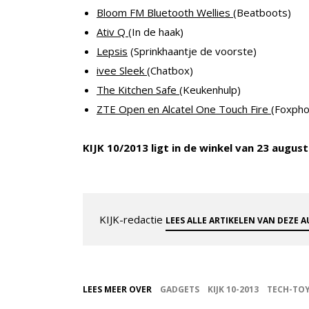
Bloom FM Bluetooth Wellies
(Beatboots)
Ativ Q
(In de haak)
Lepsis
(Sprinkhaantje de voorste)
ivee Sleek
(Chatbox)
The Kitchen Safe
(Keukenhulp)
ZTE Open en Alcatel One Touch Fire
(Foxpho
KIJK 10/2013 ligt in de winkel van 23 augu
KIJK-redactie
LEES ALLE ARTIKELEN VAN DEZE 
LEES MEER OVER
GADGETS
KIJK 10-2013
TECH-TO