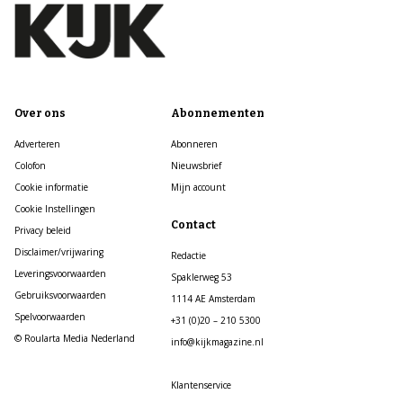
Over ons
Abonnementen
Adverteren
Abonneren
Colofon
Nieuwsbrief
Cookie informatie
Mijn account
Cookie Instellingen
Contact
Privacy beleid
Disclaimer/vrijwaring
Redactie
Leveringsvoorwaarden
Spaklerweg 53
Gebruiksvoorwaarden
1114 AE Amsterdam
Spelvoorwaarden
+31 (0)20 – 210 5300
© Roularta Media Nederland
info@kijkmagazine.nl
Klantenservice