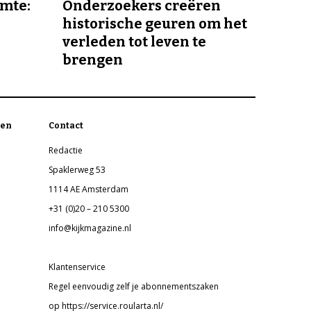
imte:
Onderzoekers creëren
historische geuren om het
verleden tot leven te
brengen
en
Contact
Redactie
Spaklerweg 53
1114 AE Amsterdam
+31 (0)20 – 210 5300
info@kijkmagazine.nl
Klantenservice
Regel eenvoudig zelf je abonnementszaken
op https://service.roularta.nl/