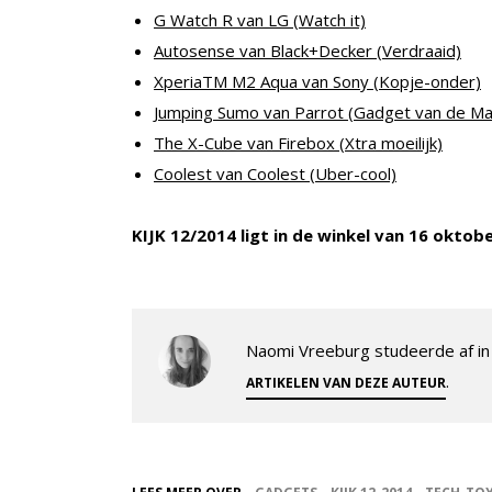
G Watch R van LG (Watch it)
Autosense van Black+Decker (Verdraaid)
XperiaTM M2 Aqua van Sony (Kopje-onder)
Jumping Sumo van Parrot (Gadget van de Ma
The X-Cube van Firebox (Xtra moeilijk)
Coolest van Coolest (Uber-cool)
KIJK 12/2014 ligt in de winkel van 16 okto
Naomi Vreeburg studeerde af in 
.
ARTIKELEN VAN DEZE AUTEUR