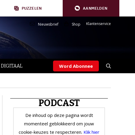
PUZZELEN
AANMELDEN
Klantenservice
Nieuwsbrief
Shop
 DIGITAAL
Word Abonnee
PODCAST
De inhoud op deze pagina wordt
momenteel geblokkeerd om jouw
cookie-keuzes te respecteren.
Klik hier