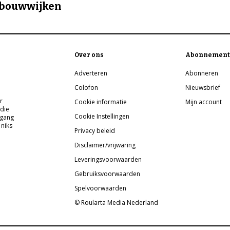
bouwwijken
Over ons
Abonnement
Adverteren
Abonneren
Colofon
Nieuwsbrief
r
Cookie informatie
Mijn account
 die
Cookie Instellingen
pgang
 niks
Privacy beleid
Disclaimer/vrijwaring
Leveringsvoorwaarden
Gebruiksvoorwaarden
Spelvoorwaarden
© Roularta Media Nederland