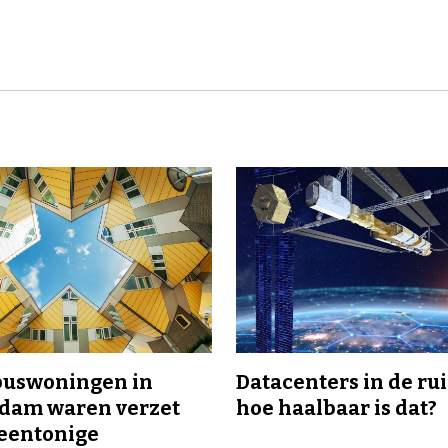
buswoningen in
Datacenters in de ru
rdam waren verzet
hoe haalbaar is dat?
eentonige