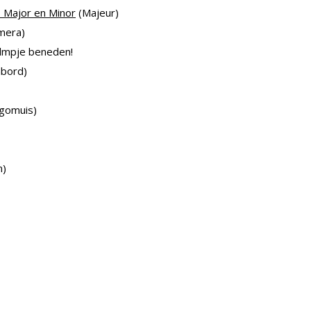
 Major en Minor
(Majeur)
mera)
ilmpje beneden!
bord)
gomuis)
m)