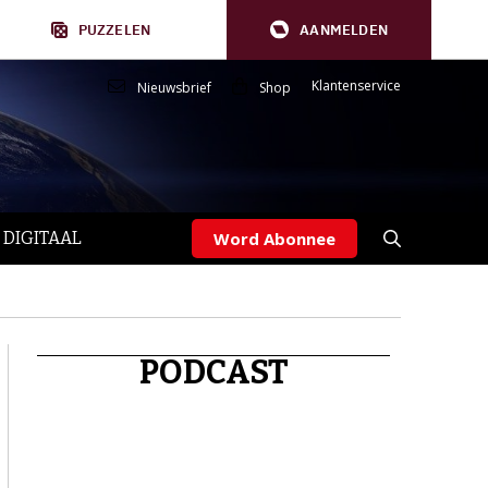
PUZZELEN
AANMELDEN
Klantenservice
Nieuwsbrief
Shop
 DIGITAAL
Word Abonnee
PODCAST