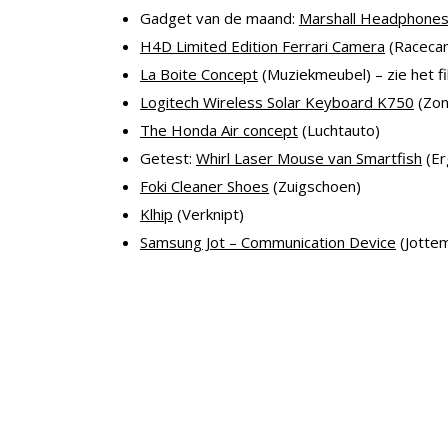
Gadget van de maand:
Marshall Headphones
H4D Limited Edition Ferrari Camera
(Raceca
La Boite Concept
(Muziekmeubel) – zie het f
Logitech Wireless Solar Keyboard K750
(Zon
The Honda Air concept
(Luchtauto)
Getest:
Whirl Laser Mouse van Smartfish
(Er
Foki Cleaner Shoes
(Zuigschoen)
Klhip
(Verknipt)
Samsung Jot – Communication Device
(Jotte