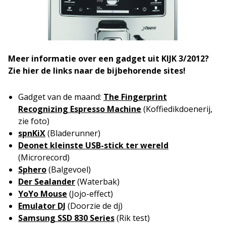
Meer informatie over een gadget uit KIJK 3/2012?
Zie hier de links naar de bijbehorende sites!
Gadget van de maand:
The Fingerprint
Recognizing Espresso Machine
(Koffiedikdoenerij,
zie foto)
spnKiX
(Bladerunner)
Deonet kleinste USB-stick ter wereld
(Microrecord)
Sphero
(Balgevoel)
Der Sealander
(Waterbak)
YoYo Mouse
(Jojo-effect)
Emulator DJ
(Doorzie de dj)
Samsung SSD 830 Series
(Rik test)