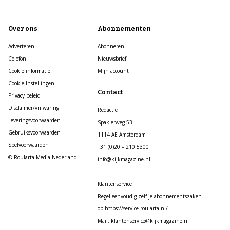
Over ons
Abonnementen
Adverteren
Abonneren
Colofon
Nieuwsbrief
Cookie informatie
Mijn account
Cookie Instellingen
Contact
Privacy beleid
Disclaimer/vrijwaring
Redactie
Leveringsvoorwaarden
Spaklerweg 53
Gebruiksvoorwaarden
1114 AE Amsterdam
Spelvoorwaarden
+31 (0)20 – 210 5300
© Roularta Media Nederland
info@kijkmagazine.nl
Klantenservice
Regel eenvoudig zelf je abonnementszaken
op https://service.roularta.nl/
Mail: klantenservice@kijkmagazine.nl