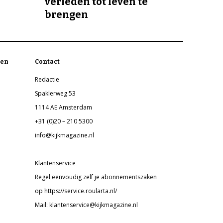
verleden tot leven te
brengen
en
Contact
Redactie
Spaklerweg 53
1114 AE Amsterdam
+31 (0)20 – 210 5300
info@kijkmagazine.nl
Klantenservice
Regel eenvoudig zelf je abonnementszaken
op https://service.roularta.nl/
Mail: klantenservice@kijkmagazine.nl