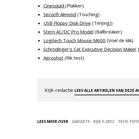
Cinesquid
(Plakker)
Securifi Almond
(Touching)
USB Floppy Disk Drive
(Tim(ing))
Stern AC/DC Pro Model
(Ballbreaker)
Logitech Touch Mouse M600
(Voel de klik)
Schrödinger’s Cat Executive Decision Maker
(
Aeroshot
(Rik test)
KIJK-redactie
LEES ALLE ARTIKELEN VAN DEZE 
LEES MEER OVER
GADGETS
KIJK 5-2012
TECH-TOY