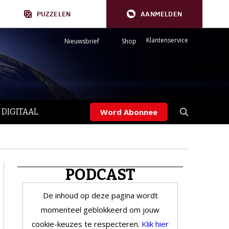
PUZZELEN
AANMELDEN
Klantenservice
Nieuwsbrief
Shop
 DIGITAAL
Word Abonnee
PODCAST
De inhoud op deze pagina wordt
momenteel geblokkeerd om jouw
cookie-keuzes te respecteren.
Klik hier