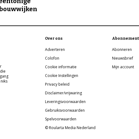
eentonige
bouwwijken
Over ons
Abonnement
Adverteren
Abonneren
Colofon
Nieuwsbrief
r
Cookie informatie
Mijn account
 die
Cookie Instellingen
pgang
 niks
Privacy beleid
Disclaimer/vrijwaring
Leveringsvoorwaarden
Gebruiksvoorwaarden
Spelvoorwaarden
© Roularta Media Nederland