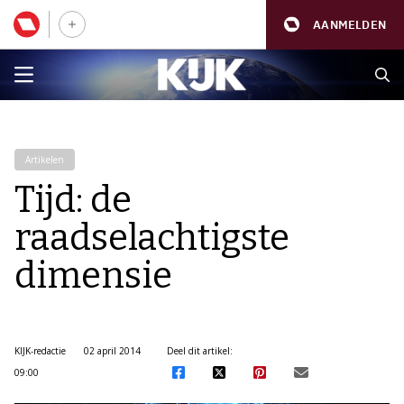
AANMELDEN
Artikelen
Tijd: de
raadselachtigste
dimensie
KIJK-redactie
02 april 2014
Deel dit artikel:
09:00