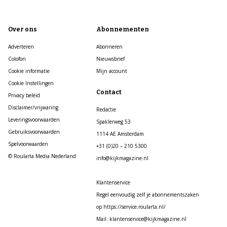
Over ons
Abonnementen
Adverteren
Abonneren
Colofon
Nieuwsbrief
Cookie informatie
Mijn account
Cookie Instellingen
Contact
Privacy beleid
Disclaimer/vrijwaring
Redactie
Leveringsvoorwaarden
Spaklerweg 53
Gebruiksvoorwaarden
1114 AE Amsterdam
Spelvoorwaarden
+31 (0)20 – 210 5300
© Roularta Media Nederland
info@kijkmagazine.nl
Klantenservice
Regel eenvoudig zelf je abonnementszaken
op https://service.roularta.nl/
Mail: klantenservice@kijkmagazine.nl