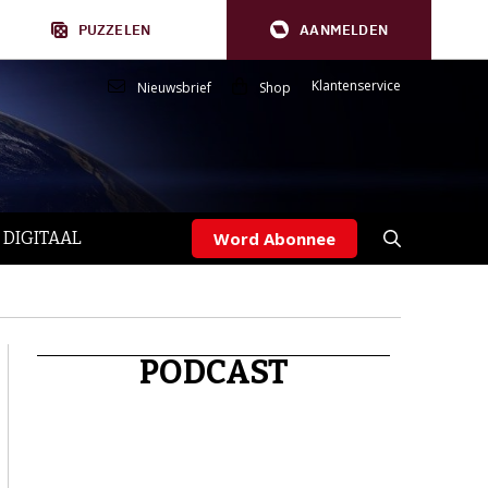
PUZZELEN
AANMELDEN
Klantenservice
Nieuwsbrief
Shop
 DIGITAAL
Word Abonnee
PODCAST