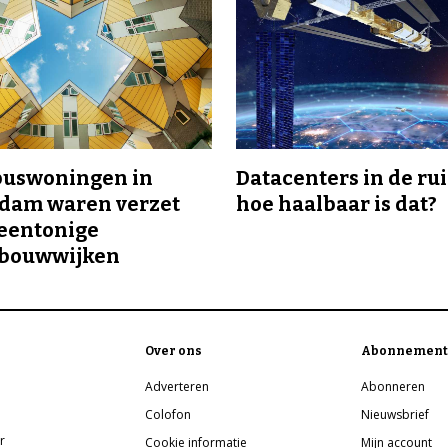
buswoningen in
Datacenters in de ru
rdam waren verzet
hoe haalbaar is dat?
eentonige
bouwwijken
Over ons
Abonnement
Adverteren
Abonneren
Colofon
Nieuwsbrief
r
Cookie informatie
Mijn account