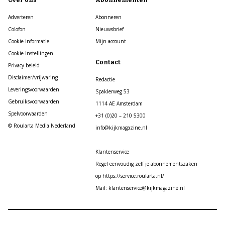
Over ons
Abonnementen
Adverteren
Abonneren
Colofon
Nieuwsbrief
Cookie informatie
Mijn account
Cookie Instellingen
Contact
Privacy beleid
Disclaimer/vrijwaring
Redactie
Leveringsvoorwaarden
Spaklerweg 53
Gebruiksvoorwaarden
1114 AE Amsterdam
Spelvoorwaarden
+31 (0)20 – 210 5300
© Roularta Media Nederland
info@kijkmagazine.nl
Klantenservice
Regel eenvoudig zelf je abonnementszaken
op https://service.roularta.nl/
Mail: klantenservice@kijkmagazine.nl