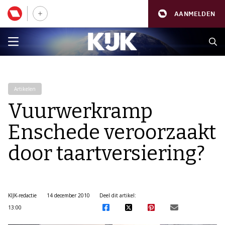
AANMELDEN
Artikelen
Vuurwerkramp
Enschede veroorzaakt
door taartversiering?
KIJK-redactie
14 december 2010
Deel dit artikel:
13:00