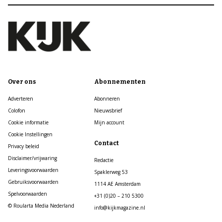
Over ons
Abonnementen
Adverteren
Abonneren
Colofon
Nieuwsbrief
Cookie informatie
Mijn account
Cookie Instellingen
Contact
Privacy beleid
Disclaimer/vrijwaring
Redactie
Leveringsvoorwaarden
Spaklerweg 53
Gebruiksvoorwaarden
1114 AE Amsterdam
Spelvoorwaarden
+31 (0)20 – 210 5300
© Roularta Media Nederland
info@kijkmagazine.nl