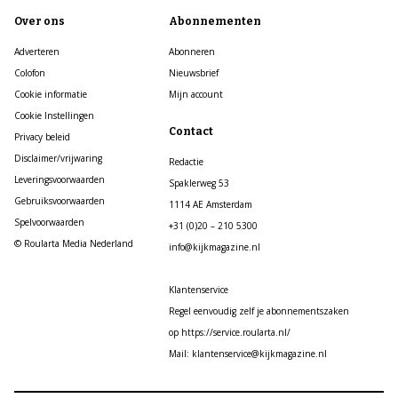
Over ons
Abonnementen
Adverteren
Abonneren
Colofon
Nieuwsbrief
Cookie informatie
Mijn account
Cookie Instellingen
Contact
Privacy beleid
Disclaimer/vrijwaring
Redactie
Leveringsvoorwaarden
Spaklerweg 53
Gebruiksvoorwaarden
1114 AE Amsterdam
Spelvoorwaarden
+31 (0)20 – 210 5300
© Roularta Media Nederland
info@kijkmagazine.nl
Klantenservice
Regel eenvoudig zelf je abonnementszaken
op https://service.roularta.nl/
Mail: klantenservice@kijkmagazine.nl