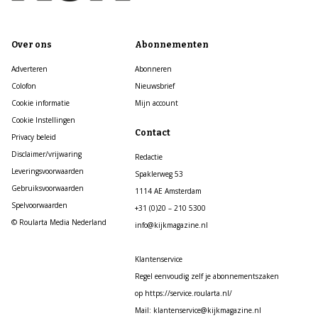
Over ons
Abonnementen
Adverteren
Abonneren
Colofon
Nieuwsbrief
Cookie informatie
Mijn account
Cookie Instellingen
Contact
Privacy beleid
Disclaimer/vrijwaring
Redactie
Leveringsvoorwaarden
Spaklerweg 53
Gebruiksvoorwaarden
1114 AE Amsterdam
Spelvoorwaarden
+31 (0)20 – 210 5300
© Roularta Media Nederland
info@kijkmagazine.nl
Klantenservice
Regel eenvoudig zelf je abonnementszaken
op https://service.roularta.nl/
Mail: klantenservice@kijkmagazine.nl