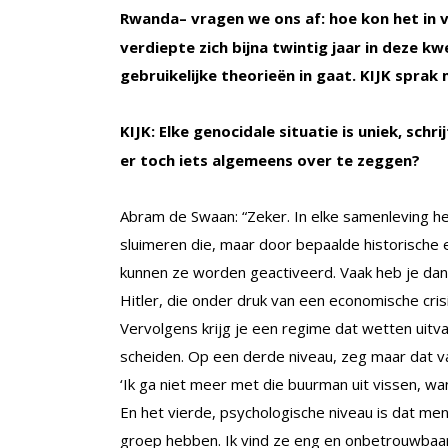
Rwanda– vragen we ons af: hoe kon het in
verdiepte zich bijna twintig jaar in deze k
gebruikelijke theorieën in gaat. KIJK sprak
KIJK: Elke genocidale situatie is uniek, schr
er toch iets algemeens over te zeggen?
Abram de Swaan: “Zeker. In elke samenleving he
sluimeren die, maar door bepaalde historische e
kunnen ze worden geactiveerd. Vaak heb je dan ee
Hitler, die onder druk van een economische cri
Vervolgens krijg je een regime dat wetten uitv
scheiden. Op een derde niveau, zeg maar dat v
‘Ik ga niet meer met die buurman uit vissen, w
En het vierde, psychologische niveau is dat men
groep hebben. Ik vind ze eng en onbetrouwbaar.