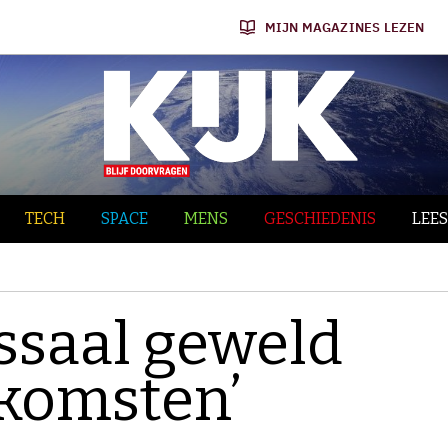
MIJN MAGAZINES LEZEN
TECH
SPACE
MENS
GESCHIEDENIS
LEES
massaal geweld
komsten’