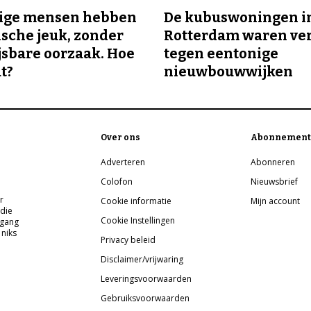
ge mensen hebben
De kubuswoningen i
sche jeuk, zonder
Rotterdam waren ve
sbare oorzaak. Hoe
tegen eentonige
t?
nieuwbouwwijken
Over ons
Abonnement
Adverteren
Abonneren
Colofon
Nieuwsbrief
r
Cookie informatie
Mijn account
 die
Cookie Instellingen
pgang
 niks
Privacy beleid
Disclaimer/vrijwaring
Leveringsvoorwaarden
Gebruiksvoorwaarden