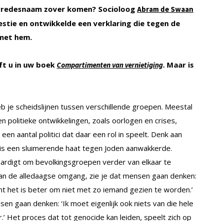
 vredesnaam zover komen? Socioloog
Abram de Swaan
westie en ontwikkelde een verklaring die tegen de
 met hem.
ijft u in uw boek
. Maar is
Compartimenten van vernietiging
b je scheidslijnen tussen verschillende groepen. Meestal
n politieke ontwikkelingen, zoals oorlogen en crises,
n aantal politici dat daar een rol in speelt. Denk aan
sis een sluimerende haat tegen Joden aanwakkerde.
aardigt om bevolkingsgroepen verder van elkaar te
an de alledaagse omgang, zie je dat mensen gaan denken:
ant het is beter om niet met zo iemand gezien te worden.’
sen gaan denken: ‘Ik moet eigenlijk ook niets van die hele
’ Het proces dat tot genocide kan leiden, speelt zich op