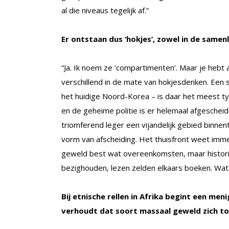
al die niveaus tegelijk af.”
Er ontstaan dus ‘hokjes’, zowel in de samen
“Ja. Ik noem ze ‘compartimenten’. Maar je hebt 
verschillend in de mate van hokjesdenken. Een sc
het huidige Noord-Korea – is daar het meest t
en de geheime politie is er helemaal afgeschei
triomferend leger een vijandelijk gebied binnent
vorm van afscheiding. Het thuisfront weet immer
geweld best wat overeenkomsten, maar histori
bezighouden, lezen zelden elkaars boeken. Wat ik
Bij etnische rellen in Afrika begint een m
verhoudt dat soort massaal geweld zich to