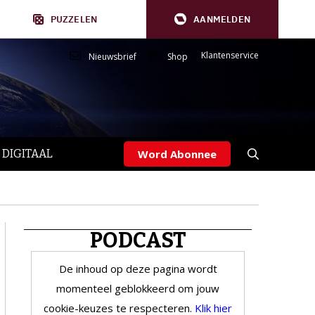
PUZZELEN
AANMELDEN
Klantenservice
Nieuwsbrief
Shop
 DIGITAAL
Word Abonnee
PODCAST
De inhoud op deze pagina wordt
momenteel geblokkeerd om jouw
cookie-keuzes te respecteren.
Klik hier