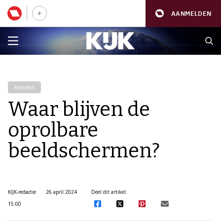
AANMELDEN
Artikelen
Waar blijven de
oprolbare
beeldschermen?
KIJK-redactie
26 april 2024
Deel dit artikel:
15:00