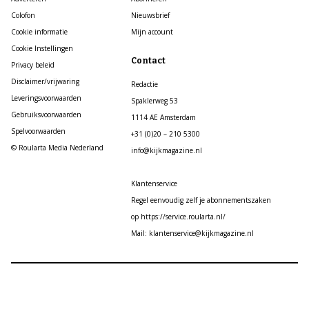
Colofon
Nieuwsbrief
Cookie informatie
Mijn account
Cookie Instellingen
Contact
Privacy beleid
Disclaimer/vrijwaring
Redactie
Leveringsvoorwaarden
Spaklerweg 53
Gebruiksvoorwaarden
1114 AE Amsterdam
Spelvoorwaarden
+31 (0)20 – 210 5300
© Roularta Media Nederland
info@kijkmagazine.nl
Klantenservice
Regel eenvoudig zelf je abonnementszaken
op https://service.roularta.nl/
Mail: klantenservice@kijkmagazine.nl