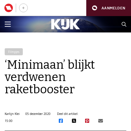
AANMELDEN
Filmpjes
‘Minimaan’ blijkt
verdwenen
raketbooster
Karlijn Klei
05 december 2020
Deel dit artikel:
15:00