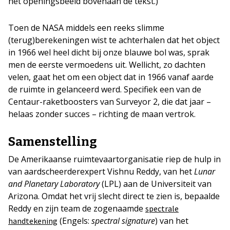
het openingsbeeld bovenaan de tekst.)
Toen de NASA middels een reeks slimme
(terug)berekeningen wist te achterhalen dat het object
in 1966 wel heel dicht bij onze blauwe bol was, sprak
men de eerste vermoedens uit. Wellicht, zo dachten
velen, gaat het om een object dat in 1966 vanaf aarde
de ruimte in gelanceerd werd. Specifiek een van de
Centaur-raketboosters van Surveyor 2, die dat jaar –
helaas zonder succes – richting de maan vertrok.
Samenstelling
De Amerikaanse ruimtevaartorganisatie riep de hulp in
van aardscheerderexpert Vishnu Reddy, van het
Lunar
and Planetary Laboratory
(LPL) aan de Universiteit van
Arizona. Omdat het vrij slecht direct te zien is, bepaalde
Reddy en zijn team de zogenaamde
spectrale
(Engels:
spectral signature
) van het
handtekening