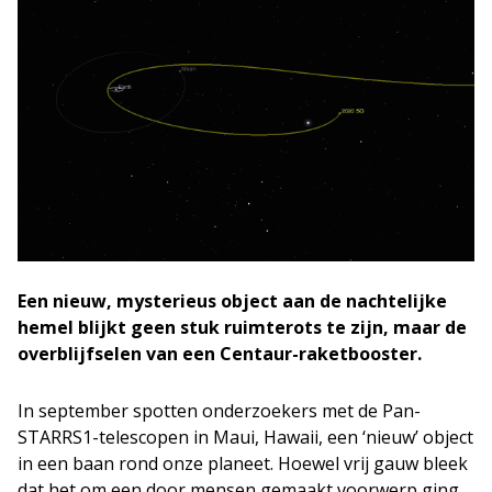
Een nieuw, mysterieus object aan de nachtelijke
hemel blijkt geen stuk ruimterots te zijn, maar de
overblijfselen van een Centaur-raketbooster.
In september spotten onderzoekers met de Pan-
STARRS1-telescopen in Maui, Hawaii, een ‘nieuw’ object
in een baan rond onze planeet. Hoewel vrij gauw bleek
dat het om een door mensen gemaakt voorwerp ging,