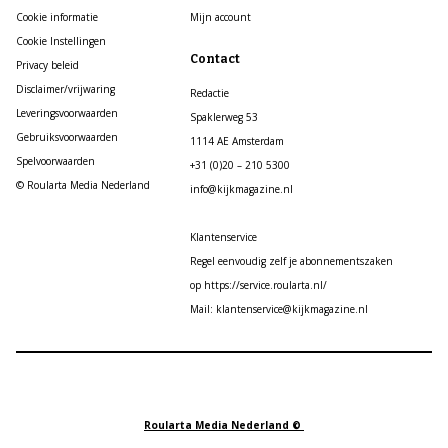
Cookie informatie
Mijn account
Cookie Instellingen
Contact
Privacy beleid
Disclaimer/vrijwaring
Redactie
Leveringsvoorwaarden
Spaklerweg 53
Gebruiksvoorwaarden
1114 AE Amsterdam
Spelvoorwaarden
+31 (0)20 – 210 5300
© Roularta Media Nederland
info@kijkmagazine.nl
Klantenservice
Regel eenvoudig zelf je abonnementszaken
op https://service.roularta.nl/
Mail: klantenservice@kijkmagazine.nl
Roularta Media Nederland ©