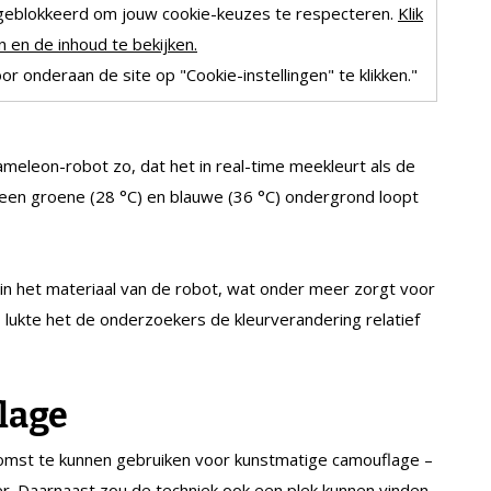
geblokkeerd om jouw cookie-keuzes te respecteren.
Klik
 en de inhoud te bekijken.
r onderaan de site op "Cookie-instellingen" te klikken."
eleon-robot zo, dat het in real-time meekleurt als de
 een groene (28 °C) en blauwe (36 °C) ondergrond loopt
 in het materiaal van de robot, wat onder meer zorgt voor
lukte het de onderzoekers de kleurverandering relatief
lage
omst te kunnen gebruiken voor kunstmatige camouflage –
r. Daarnaast zou de techniek ook een plek kunnen vinden