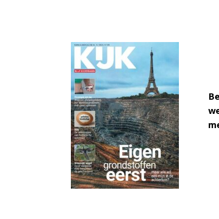
Be
we
me