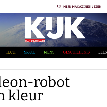
MIJN MAGAZINES LEZEN
TECH
SPACE
MENS
GESCHIEDENIS
LEES
leon-robot
n kleur