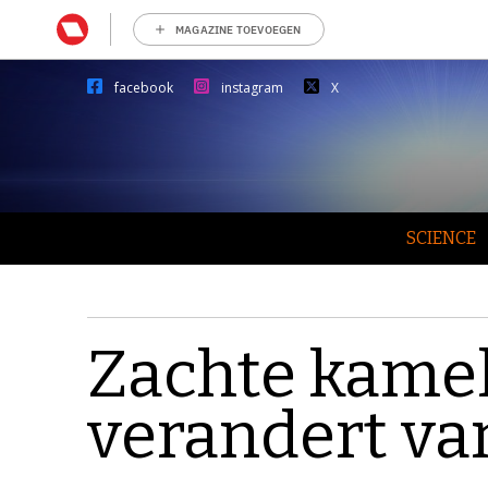
MAGAZINE TOEVOEGEN
facebook
instagram
X
SCIENCE
Zachte kame
verandert va