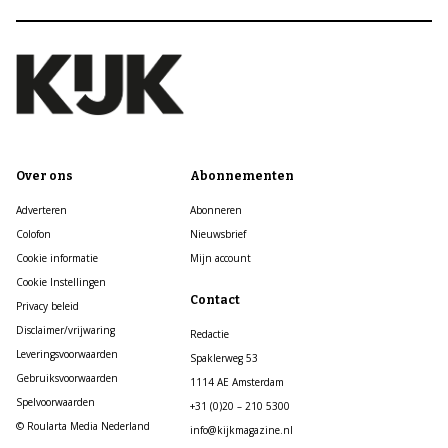
Over ons
Abonnementen
Adverteren
Abonneren
Colofon
Nieuwsbrief
Cookie informatie
Mijn account
Cookie Instellingen
Contact
Privacy beleid
Disclaimer/vrijwaring
Redactie
Leveringsvoorwaarden
Spaklerweg 53
Gebruiksvoorwaarden
1114 AE Amsterdam
Spelvoorwaarden
+31 (0)20 – 210 5300
© Roularta Media Nederland
info@kijkmagazine.nl