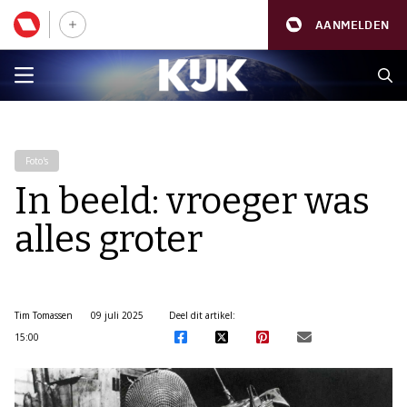
AANMELDEN
Foto's
In beeld: vroeger was
alles groter
Tim Tomassen
09 juli 2025
Deel dit artikel:
15:00