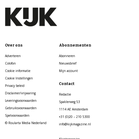
Over ons
Abonnementen
Adverteren
Abonneren
Colofon
Nieuwsbrief
Cookie informatie
Mijn account
Cookie Instellingen
Contact
Privacy beleid
Disclaimer/vrijwaring
Redactie
Leveringsvoorwaarden
Spaklerweg 53
Gebruiksvoorwaarden
1114 AE Amsterdam
Spelvoorwaarden
+31 (0)20 – 210 5300
© Roularta Media Nederland
info@kijkmagazine.nl
Klantenservice