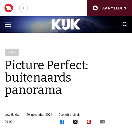
AANMELDEN
Foto's
Picture Perfect:
buitenaards
panorama
Loys Bakker
29 november 2021
Deel dit artikel:
09:00