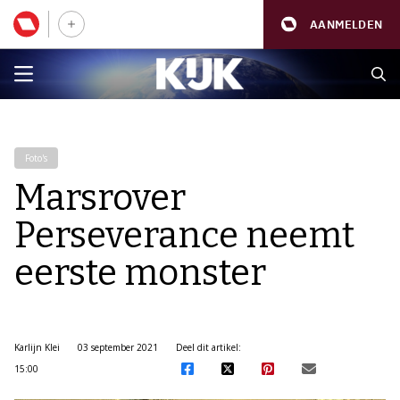
AANMELDEN
Foto's
Marsrover
Perseverance neemt
eerste monster
Karlijn Klei
03 september 2021
Deel dit artikel:
15:00