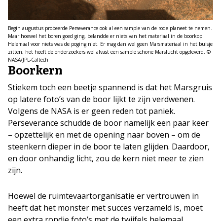
Begin augustus probeerde Perseverance ook al een sample van de rode planeet te nemen.
Maar hoewel het boren goed ging, belandde er niets van het materiaal in de boorkop.
Helemaal voor niets was de poging niet. Er mag dan wel geen Marsmateriaal in het buisje
zitten, het heeft de onderzoekers wel alvast een sample schone Marslucht opgeleverd. ©
NASA/JPL-Caltech
Boorkern
Stiekem toch een beetje spannend is dat het Marsgruis
op latere foto’s van de boor lijkt te zijn verdwenen.
Volgens de NASA is er geen reden tot paniek.
Perseverance schudde de boor namelijk een paar keer
– opzettelijk en met de opening naar boven – om de
steenkern dieper in de boor te laten glijden. Daardoor,
en door onhandig licht, zou de kern niet meer te zien
zijn.
Hoewel de ruimtevaartorganisatie er vertrouwen in
heeft dat het monster met succes verzameld is, moet
een extra rondje foto’s met de twijfels helemaal