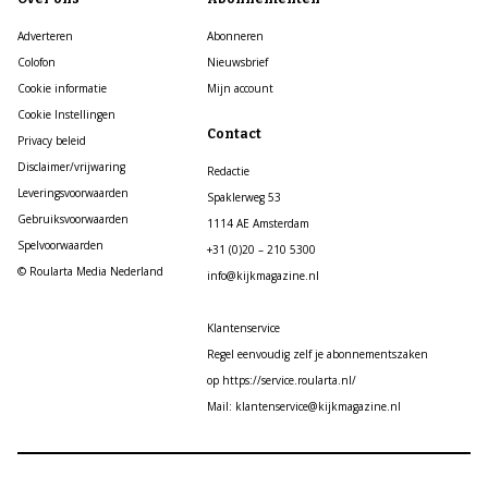
Adverteren
Abonneren
Colofon
Nieuwsbrief
Cookie informatie
Mijn account
Cookie Instellingen
Contact
Privacy beleid
Disclaimer/vrijwaring
Redactie
Leveringsvoorwaarden
Spaklerweg 53
Gebruiksvoorwaarden
1114 AE Amsterdam
Spelvoorwaarden
+31 (0)20 – 210 5300
© Roularta Media Nederland
info@kijkmagazine.nl
Klantenservice
Regel eenvoudig zelf je abonnementszaken
op https://service.roularta.nl/
Mail: klantenservice@kijkmagazine.nl