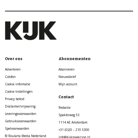
Over ons
Abonnementen
Adverteren
Abonneren
Colofon
Nieuwsbrief
Cookie informatie
Mijn account
Cookie Instellingen
Contact
Privacy beleid
Disclaimer/vrijwaring
Redactie
Leveringsvoorwaarden
Spaklerweg 53
Gebruiksvoorwaarden
1114 AE Amsterdam
Spelvoorwaarden
+31 (0)20 – 210 5300
© Roularta Media Nederland
info@kijkmagazine.nl